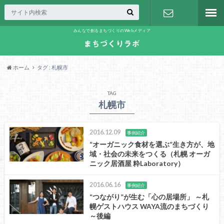
みんなで創るまちづくりのWebメディア
お問い合わ
せ
ホーム
タグ : 札幌市
TAG
札幌市
2016.12.09
事例紹介
“オーガニック食材を選ぶ”生き方が、地
域・社会の未来をつくる（札幌 オーガ
ニック居酒屋 粋Laboratory）
2016.06.16
事例紹介
“つながり”が生む「心の居場所」 ～札
幌ゲストハウス WAYA流のまちづくり
～後編