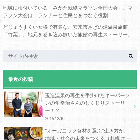
地域に根付いている「みかた残酷マラソン全国大会」。マ
ラソン大会は、ランナーと住民とをつなぐ役割
どじょうすくい女将で有名な、安来市さぎの湯温泉旅館
「竹葉」。地元を巻き込み嫁いだ旅館の再生ストーリー。
最近の投稿
玉造温泉の再生を手掛けたキーパーソ
ンの角幸治さんのしくじりストーリ
ー！？
2016.12.10
“オーガニック食材を選ぶ”生き方が、
地域・社会の未来をつくる（札幌 オー