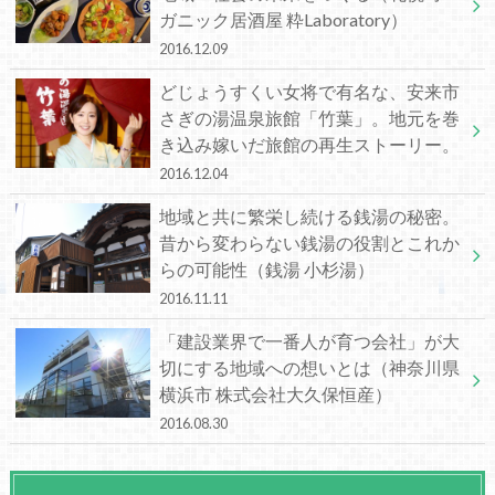
ガニック居酒屋 粋Laboratory）
2016.12.09
どじょうすくい女将で有名な、安来市
さぎの湯温泉旅館「竹葉」。地元を巻
き込み嫁いだ旅館の再生ストーリー。
2016.12.04
地域と共に繁栄し続ける銭湯の秘密。
昔から変わらない銭湯の役割とこれか
らの可能性（銭湯 小杉湯）
2016.11.11
「建設業界で一番人が育つ会社」が大
切にする地域への想いとは（神奈川県
横浜市 株式会社大久保恒産）
2016.08.30