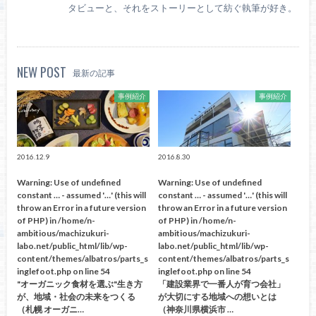
タビューと、それをストーリーとして紡ぐ執筆が好き。
NEW POST
最新の記事
事例紹介
事例紹介
2016.12.9
2016.8.30
Warning
: Use of undefined
Warning
: Use of undefined
constant … - assumed '…' (this will
constant … - assumed '…' (this will
throw an Error in a future version
throw an Error in a future version
of PHP) in
/home/n-
of PHP) in
/home/n-
ambitious/machizukuri-
ambitious/machizukuri-
labo.net/public_html/lib/wp-
labo.net/public_html/lib/wp-
content/themes/albatros/parts_s
content/themes/albatros/parts_s
inglefoot.php
on line
54
inglefoot.php
on line
54
"オーガニック食材を選ぶ"生き方
「建設業界で一番人が育つ会社」
が、地域・社会の未来をつくる
が大切にする地域への想いとは
（札幌 オーガニ…
（神奈川県横浜市 …