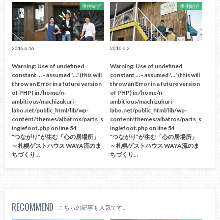
事例紹介
事例紹介
2016.6.16
2016.6.2
Warning
: Use of undefined
Warning
: Use of undefined
constant … - assumed '…' (this will
constant … - assumed '…' (this will
throw an Error in a future version
throw an Error in a future version
of PHP) in
/home/n-
of PHP) in
/home/n-
ambitious/machizukuri-
ambitious/machizukuri-
labo.net/public_html/lib/wp-
labo.net/public_html/lib/wp-
content/themes/albatros/parts_s
content/themes/albatros/parts_s
inglefoot.php
on line
54
inglefoot.php
on line
54
“つながり”が生む「心の居場所」
“つながり”が生む「心の居場所」
～札幌ゲストハウス WAYA流のま
～札幌ゲストハウス WAYA流のま
ちづくり…
ちづくり…
RECOMMEND
こちらの記事も人気です。