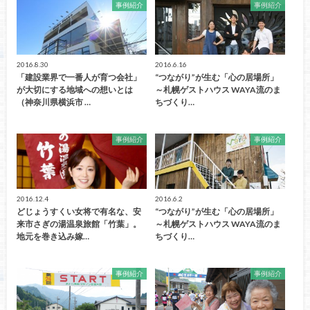
事例紹介
事例紹介
2016.8.30
2016.6.16
「建設業界で一番人が育つ会社」
“つながり”が生む「心の居場所」
が大切にする地域への想いとは
～札幌ゲストハウス WAYA流のま
（神奈川県横浜市 …
ちづくり…
事例紹介
事例紹介
2016.12.4
2016.6.2
どじょうすくい女将で有名な、安
“つながり”が生む「心の居場所」
来市さぎの湯温泉旅館「竹葉」。
～札幌ゲストハウス WAYA流のま
地元を巻き込み嫁…
ちづくり…
事例紹介
事例紹介