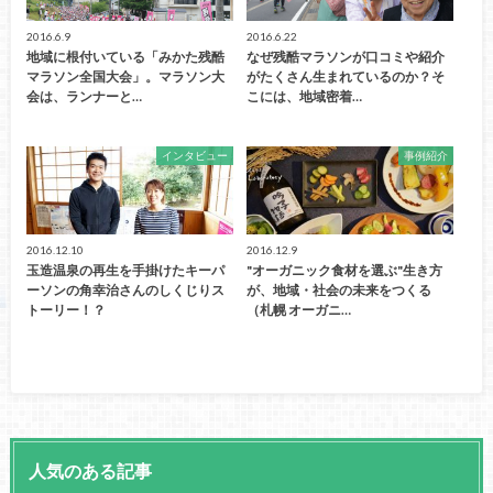
2016.6.9
2016.6.22
地域に根付いている「みかた残酷
なぜ残酷マラソンが口コミや紹介
マラソン全国大会」。マラソン大
がたくさん生まれているのか？そ
会は、ランナーと…
こには、地域密着…
インタビュー
事例紹介
2016.12.10
2016.12.9
玉造温泉の再生を手掛けたキーパ
"オーガニック食材を選ぶ"生き方
ーソンの角幸治さんのしくじりス
が、地域・社会の未来をつくる
トーリー！？
（札幌 オーガニ…
人気のある記事