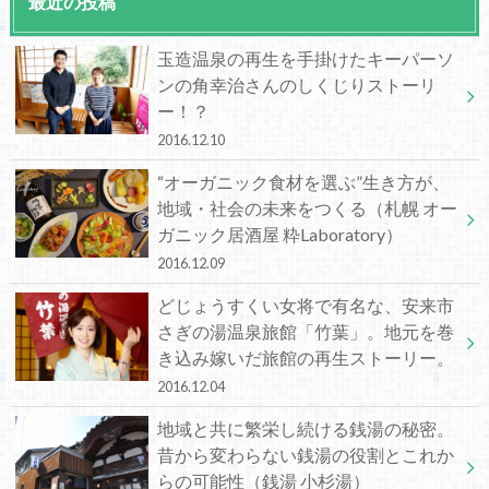
最近の投稿
玉造温泉の再生を手掛けたキーパーソ
ンの角幸治さんのしくじりストーリ
ー！？
2016.12.10
“オーガニック食材を選ぶ”生き方が、
地域・社会の未来をつくる（札幌 オー
ガニック居酒屋 粋Laboratory）
2016.12.09
どじょうすくい女将で有名な、安来市
さぎの湯温泉旅館「竹葉」。地元を巻
き込み嫁いだ旅館の再生ストーリー。
2016.12.04
地域と共に繁栄し続ける銭湯の秘密。
昔から変わらない銭湯の役割とこれか
らの可能性（銭湯 小杉湯）