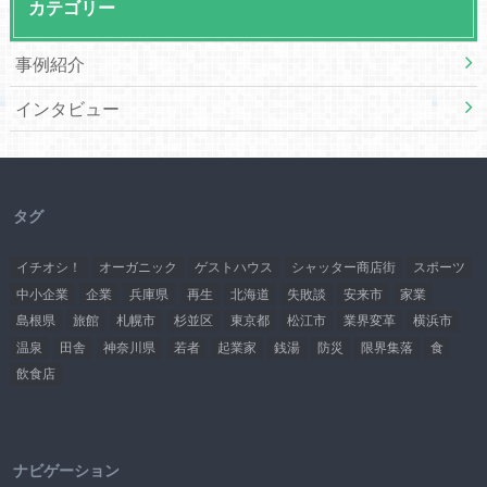
カテゴリー
事例紹介
インタビュー
タグ
イチオシ！
オーガニック
ゲストハウス
シャッター商店街
スポーツ
中小企業
企業
兵庫県
再生
北海道
失敗談
安来市
家業
島根県
旅館
札幌市
杉並区
東京都
松江市
業界変革
横浜市
温泉
田舎
神奈川県
若者
起業家
銭湯
防災
限界集落
食
飲食店
ナビゲーション