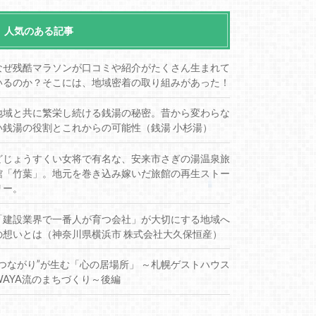
人気のある記事
なぜ残酷マラソンが口コミや紹介がたくさん生まれて
いるのか？そこには、地域密着の取り組みがあった！
地域と共に繁栄し続ける銭湯の秘密。昔から変わらな
い銭湯の役割とこれからの可能性（銭湯 小杉湯）
どじょうすくい女将で有名な、安来市さぎの湯温泉旅
館「竹葉」。地元を巻き込み嫁いだ旅館の再生ストー
リー。
「建設業界で一番人が育つ会社」が大切にする地域へ
の想いとは（神奈川県横浜市 株式会社大久保恒産）
“つながり”が生む「心の居場所」 ～札幌ゲストハウス
WAYA流のまちづくり～後編