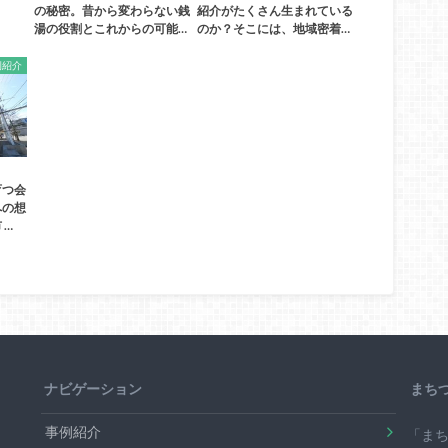
の秘密。昔から変わらない銭
紹介がたくさん生まれている
湯の役割とこれからの可能…
のか？そこには、地域密着…
例紹介
育つ会
への想
 …
ナビゲーション
まち
事例紹介
「ま