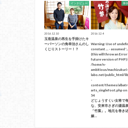
インタビュー
事
2016.12.10
2016.12.4
玉造温泉の再生を手掛けたキ
ーパーソンの角幸治さんのし
Warning
: Use of undef
くじりストーリー！？
constant … - assumed '
(this will throw an Error 
future version of PHP) 
/home/n-
ambitious/machizukuri
labo.net/public_html/li
-
content/themes/albatr
arts_singlefoot.php
on 
54
どじょうすくい女将で
な、安来市さぎの湯温
「竹葉」。地元を巻き
嫁…