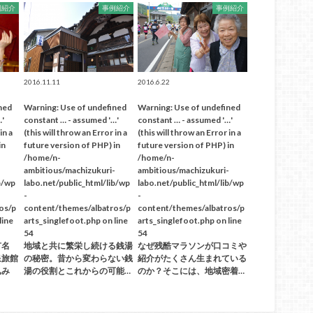
例紹介
事例紹介
事例紹介
2016.11.11
2016.6.22
ined
Warning
: Use of undefined
Warning
: Use of undefined
…'
constant … - assumed '…'
constant … - assumed '…'
in a
(this will throw an Error in a
(this will throw an Error in a
in
future version of PHP) in
future version of PHP) in
/home/n-
/home/n-
-
ambitious/machizukuri-
ambitious/machizukuri-
b/wp
labo.net/public_html/lib/wp
labo.net/public_html/lib/wp
-
-
os/p
content/themes/albatros/p
content/themes/albatros/p
line
arts_singlefoot.php
on line
arts_singlefoot.php
on line
54
54
有名
地域と共に繁栄し続ける銭湯
なぜ残酷マラソンが口コミや
泉旅館
の秘密。昔から変わらない銭
紹介がたくさん生まれている
込み
湯の役割とこれからの可能…
のか？そこには、地域密着…