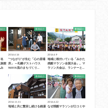
例紹介
事例紹介
事例紹介
2016.6.16
2016.6.9
有名
“つながり”が生む「心の居場
地域に根付いている「みかた
泉旅館
所」 ～札幌ゲストハウス
残酷マラソン全国大会」。マ
込み
WAYA流のまちづくり…
ラソン大会は、ランナーと…
事例紹介
事例紹介
2016.11.11
2016.6.22
地域と共に繁栄し続ける銭湯
なぜ残酷マラソンが口コミや