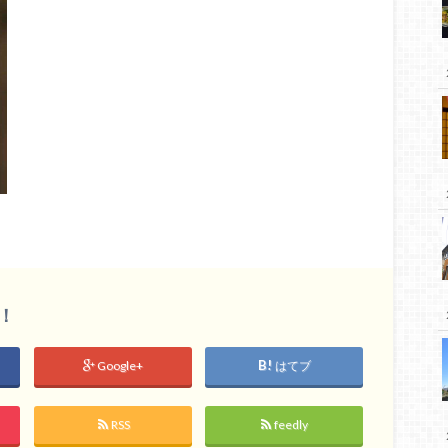
！
Google+
はてブ
RSS
feedly