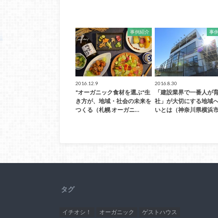
事例紹介
事
2016.12.9
2016.8.30
"オーガニック食材を選ぶ"生
「建設業界で一番人が
き方が、地域・社会の未来を
社」が大切にする地域
つくる（札幌 オーガニ…
いとは（神奈川県横浜市
タグ
イチオシ！
オーガニック
ゲストハウス