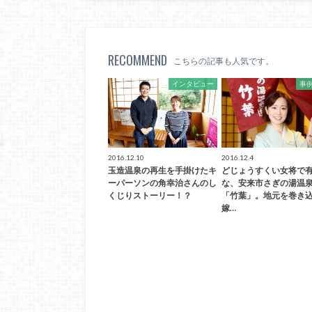
RECOMMEND
こちらの記事も人気です。
インタビュー
事
2016.12.10
2016.12.4
玉造温泉の再生を手掛けたキ
どじょうすくい女将で
ーパーソンの角幸治さんのし
な、安来市さぎの湯温
くじりストーリー！？
「竹葉」。地元を巻き
嫁…