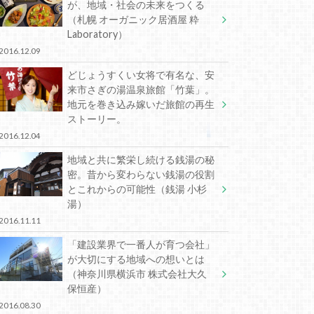
が、地域・社会の未来をつくる
（札幌 オーガニック居酒屋 粋
Laboratory）
2016.12.09
どじょうすくい女将で有名な、安
来市さぎの湯温泉旅館「竹葉」。
地元を巻き込み嫁いだ旅館の再生
ストーリー。
2016.12.04
地域と共に繁栄し続ける銭湯の秘
密。昔から変わらない銭湯の役割
とこれからの可能性（銭湯 小杉
湯）
2016.11.11
「建設業界で一番人が育つ会社」
が大切にする地域への想いとは
（神奈川県横浜市 株式会社大久
保恒産）
2016.08.30