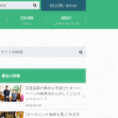
お問い合わせ
COLUMN
ABOUT
コラム
このサイトについて
最近の投稿
玉造温泉の再生を手掛けたキーパ
ーソンの角幸治さんのしくじりス
トーリー！？
2016.12.10
“オーガニック食材を選ぶ”生き方